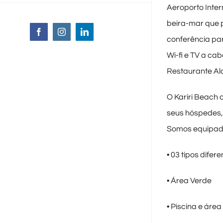
Aeroporto Intern
beira-mar que p
Facebook
Instagram
LinkedIn
conferência pa
Wi-fi e TV a ca
Restaurante Alde
O Kariri Beach 
seus hóspedes, 
Somos equipad
• 03 tipos difer
• Área Verde
• Piscina e área