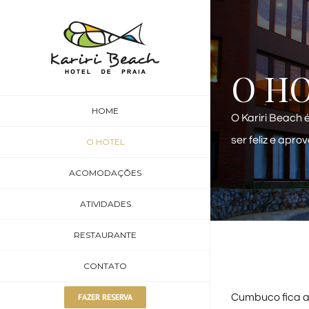
Ir
para
o
O H
conteúdo
HOME
O Kariri Beach
ser feliz e apro
O HOTEL
ACOMODAÇÕES
ATIVIDADES
RESTAURANTE
CONTATO
FAZER RESERVA
Cumbuco fica a