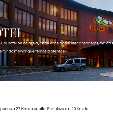
OTEL
 é um hotel pé na areia, onde você pode descansar em uma da
veitar do melhor que temos a oferecer!
penas a 27 Km da capital Fortaleza e a 40 Km do