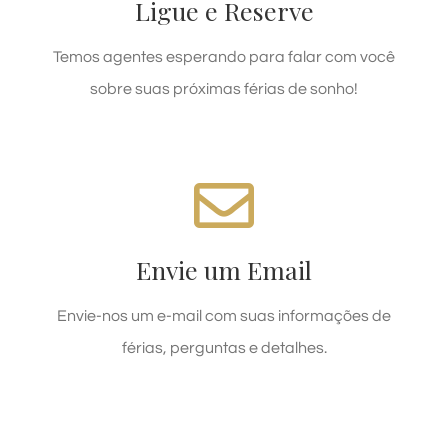
Ligue e Reserve
ENTRE EM CONTATO
Temos agentes esperando para falar com você
sobre suas próximas férias de sonho!
NÓS AGUARDAMOS VOCÊ!
Email reservas@kariribeachhotel.com.br hoje!
Envie um Email
ENVIE UM EMAIL
Envie-nos um e-mail com suas informações de
férias, perguntas e detalhes.