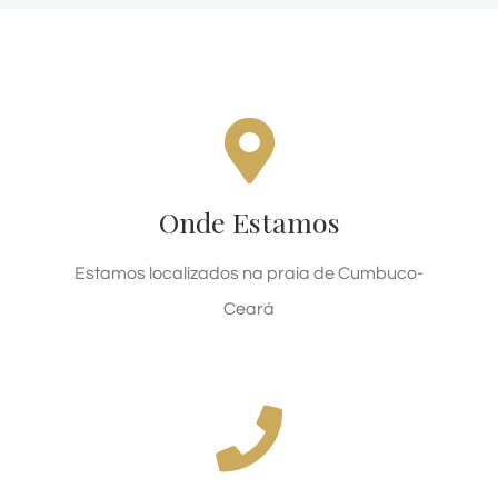
NOSSO ENDEREÇO
Av. dos Coqueiros, 2340 – Cumbuco – Ceará
Onde Estamos
SOLICITE CONTATO
Estamos localizados na praia de Cumbuco-
Ceará
ENTRE EM CONTATO!
Ligue+55 (85) 3318-7800 Hoje!